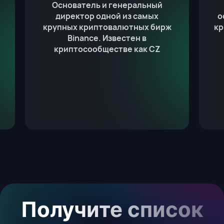
Основатель и генеральный
директор одной из самых
о
крупных криптовалютных бирж
кр
Binance. Известен в
криптосообществе как CZ
Получите список